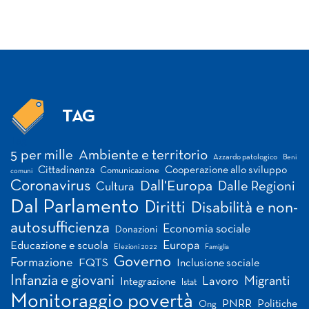
TAG
Tag
5 per mille
Ambiente e territorio
Azzardo patologico
Beni
Cittadinanza
Cooperazione allo sviluppo
Comunicazione
comuni
Coronavirus
Dall'Europa
Dalle Regioni
Cultura
Dal Parlamento
Diritti
Disabilità e non-
autosufficienza
Economia sociale
Donazioni
Europa
Educazione e scuola
Elezioni 2022
Famiglia
Governo
Formazione
FQTS
Inclusione sociale
Infanzia e giovani
Migranti
Lavoro
Integrazione
Istat
Monitoraggio povertà
PNRR
Politiche
Ong