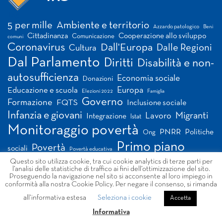
Tag
5 per mille
Ambiente e territorio
Azzardo patologico
Beni
Cittadinanza
Cooperazione allo sviluppo
Comunicazione
comuni
Coronavirus
Dall'Europa
Dalle Regioni
Cultura
Dal Parlamento
Diritti
Disabilità e non-
autosufficienza
Economia sociale
Donazioni
Europa
Educazione e scuola
Elezioni 2022
Famiglia
Governo
Formazione
FQTS
Inclusione sociale
Infanzia e giovani
Migranti
Lavoro
Integrazione
Istat
Monitoraggio povertà
PNRR
Politiche
Ong
Primo piano
Povertà
sociali
Povertà educativa
Riforma Terzo Settore
Questo sito utilizza cookie, tra cui cookie analytics di terze parti per
Salute
Protocollo d'intesa
l’analisi delle statistiche di traffico ai fini dell’ottimizzazione del sito.
Sport sociale
Proseguendo la navigazione nel sito si acconsente al loro impiego in
Servizio civile
Sviluppo sostenibile
Sud
conformità alla nostra Cookie Policy. Per negare il consenso, si rimanda
Volontariato
Welfare
all’informativa estesa
Seleziona i cookie
Accetta
Informativa