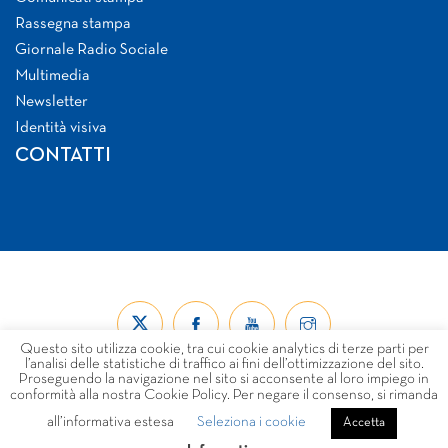
Rassegna stampa
Giornale Radio Sociale
Multimedia
Newsletter
Identità visiva
CONTATTI
Questo sito utilizza cookie, tra cui cookie analytics di terze parti per
l’analisi delle statistiche di traffico ai fini dell’ottimizzazione del sito.
Proseguendo la navigazione nel sito si acconsente al loro impiego in
conformità alla nostra Cookie Policy. Per negare il consenso, si rimanda
all’informativa estesa
Seleziona i cookie
© Forum Nazionale del Terzo Settore ETS 2026
Accetta
LINK
PRIVACY
COOKIE POLICY
DISCLAIMER