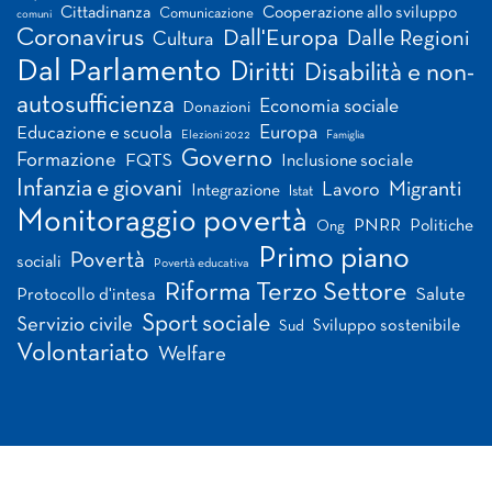
Cittadinanza
Cooperazione allo sviluppo
Comunicazione
comuni
Coronavirus
Dall'Europa
Dalle Regioni
Cultura
Dal Parlamento
Diritti
Disabilità e non-
autosufficienza
Economia sociale
Donazioni
Europa
Educazione e scuola
Elezioni 2022
Famiglia
Governo
Formazione
FQTS
Inclusione sociale
Infanzia e giovani
Migranti
Lavoro
Integrazione
Istat
Monitoraggio povertà
PNRR
Politiche
Ong
Primo piano
Povertà
sociali
Povertà educativa
Riforma Terzo Settore
Salute
Protocollo d'intesa
Sport sociale
Servizio civile
Sviluppo sostenibile
Sud
Volontariato
Welfare