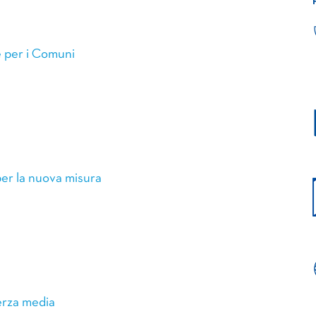
te per i Comuni
per la nuova misura
terza media