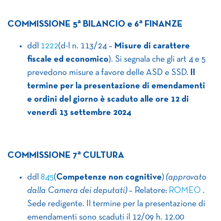
a
a
COMMISSIONE 5
BILANCIO e 6
FINANZE
ddl
1222
(d-l n. 113/24 –
Misure di carattere
fiscale ed economico
). Si segnala che gli art 4 e 5
prevedono misure a favore delle ASD e SSD.
Il
termine per la presentazione di emendamenti
e ordini del giorno è scaduto alle ore 12 di
venerdì 13 settembre 2024
a
COMMISSIONE 7
CULTURA
ddl
845
(
Competenze non cognitive
)
(approvato
dalla Camera dei deputati)
– Relatore:
ROMEO
.
Sede redigente. Il termine per la presentazione di
emendamenti sono scaduti il 12/09 h. 12.00