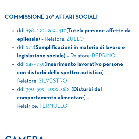
a
COMMISSIONE 10
AFFARI SOCIALI
ddl
898
–
122
–
269
–
410
(
Tutela persone affette da
epilessia
) – Relatore:
ZULLO
ddl
672
(
Semplificazioni in materia di lavoro e
legislazione sociale)
– Relatore:
BERRINO
ddl
647
–
739
(
Inserimento lavorativo persone
con disturbi dello spettro autistico
) –
Relatore:
SILVESTRO
ddl
990
–
599
–
1006
1082
(
Disturbi del
comportamento alimentare
) –
Relatrice:
TERNULLO