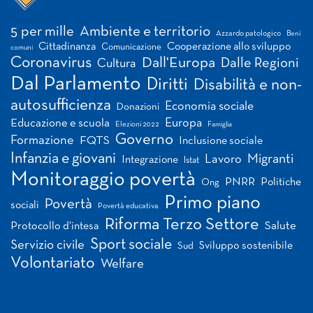
Tag
5 per mille
Ambiente e territorio
Azzardo patologico
Beni
Cittadinanza
Cooperazione allo sviluppo
Comunicazione
comuni
Coronavirus
Dall'Europa
Dalle Regioni
Cultura
Dal Parlamento
Diritti
Disabilità e non-
autosufficienza
Economia sociale
Donazioni
Europa
Educazione e scuola
Elezioni 2022
Famiglia
Governo
Formazione
FQTS
Inclusione sociale
Infanzia e giovani
Migranti
Lavoro
Integrazione
Istat
Monitoraggio povertà
PNRR
Politiche
Ong
Primo piano
Povertà
sociali
Povertà educativa
Riforma Terzo Settore
Salute
Protocollo d'intesa
Sport sociale
Servizio civile
Sviluppo sostenibile
Sud
Volontariato
Welfare