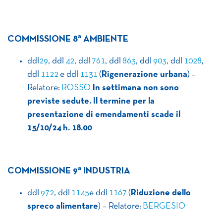
a
COMMISSIONE 8
AMBIENTE
ddl
29
, ddl
42
, ddl
761
, ddl
863
, ddl
903
, ddl
1028
,
ddl
1122
e ddl
1131
(
Rigenerazione urbana
) –
Relatore:
ROSSO
In settimana non sono
previste sedute. Il termine per la
presentazione di emendamenti scade il
15/10/24 h. 18.00
a
COMMISSIONE 9
INDUSTRIA
ddl
972
, ddl
1145
e ddl
1167
(
Riduzione dello
spreco alimentare
) – Relatore:
BERGESIO