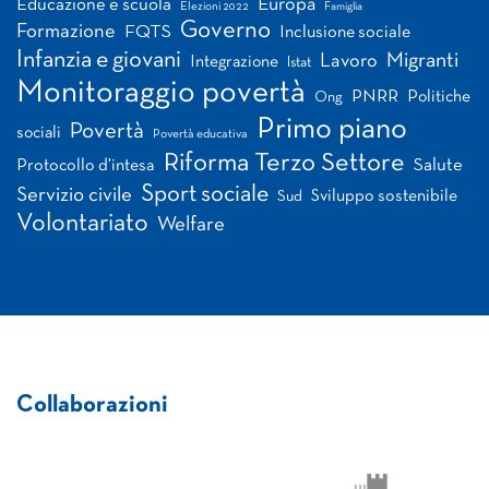
Europa
Educazione e scuola
Elezioni 2022
Famiglia
Governo
Formazione
FQTS
Inclusione sociale
Infanzia e giovani
Migranti
Lavoro
Integrazione
Istat
Monitoraggio povertà
PNRR
Politiche
Ong
Primo piano
Povertà
sociali
Povertà educativa
Riforma Terzo Settore
Salute
Protocollo d'intesa
Sport sociale
Servizio civile
Sviluppo sostenibile
Sud
Volontariato
Welfare
Collaborazioni