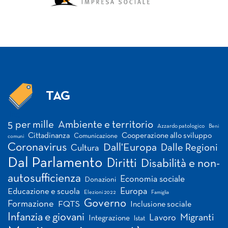
TAG
Tag
5 per mille
Ambiente e territorio
Azzardo patologico
Beni
Cittadinanza
Cooperazione allo sviluppo
Comunicazione
comuni
Coronavirus
Dall'Europa
Dalle Regioni
Cultura
Dal Parlamento
Diritti
Disabilità e non-
autosufficienza
Economia sociale
Donazioni
Europa
Educazione e scuola
Elezioni 2022
Famiglia
Governo
Formazione
FQTS
Inclusione sociale
Infanzia e giovani
Migranti
Lavoro
Integrazione
Istat