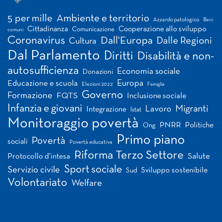
Tag
5 per mille
Ambiente e territorio
Azzardo patologico
Beni
Cittadinanza
Cooperazione allo sviluppo
Comunicazione
comuni
Coronavirus
Dall'Europa
Dalle Regioni
Cultura
Dal Parlamento
Diritti
Disabilità e non-
autosufficienza
Economia sociale
Donazioni
Europa
Educazione e scuola
Elezioni 2022
Famiglia
Governo
Formazione
FQTS
Inclusione sociale
Infanzia e giovani
Migranti
Lavoro
Integrazione
Istat
Monitoraggio povertà
PNRR
Politiche
Ong
Primo piano
Povertà
sociali
Povertà educativa
Riforma Terzo Settore
Salute
Protocollo d'intesa
Sport sociale
Servizio civile
Sviluppo sostenibile
Sud
Volontariato
Welfare