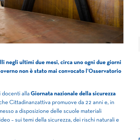
li negli ultimi due mesi, circa uno ogni due giorni
 Governo non è stato mai convocato l’Osservatorio
 docenti alla
Giornata nazionale della sicurezza
che Cittadinanzattiva promuove da 22 anni e, in
esso a disposizione delle scuole materiali
deo – sui temi della sicurezza, dei rischi naturali e