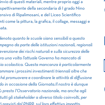
invio di questi materiali, mentre proprio oggi a
spettivamente della secondaria di I grado Nino
ensivo di Ripalimosani, e del Liceo Scientifico
i come la pittura, la grafica, il collage, messaggi e
nata.
denota quanto le scuole siano sensibili a questo
egno da parte delle istituzioni nazionali, regionali
venzione dei rischi naturali e sulla sicurezza delle
ra una volta l’attuale Governo ha mancato di
izia scolastica. Questa mancanza è particolarmente
mare i prossimi investimenti triennali oltre che
nché promuovere e coordinare le attività di diffusione
odo in occasione della Giornata.Il nostro è dunque
iù presto l’Osservatorio nazionale, ma anche agli
utti gli stakeholder a diverso titolo coinvolti, per
 previsti dal PNRR, sul loro effettivo impatto,