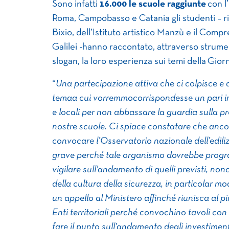
Sono infatti
16.000 le scuole raggiunte
con l’
Roma, Campobasso e Catania gli studenti – ri
Bixio, dell’Istituto artistico Manzù e il Compr
Galilei -hanno raccontato, attraverso strument
slogan, la loro esperienza sui temi della Gior
“
Una partecipazione attiva che ci colpisce e 
temaa cui vorremmocorrispondesse un pari imp
e locali per non abbassare la guardia sulla pre
nostre scuole. Ci spiace constatare che anco
convocare l’Osservatorio nazionale dell’edil
grave perché tale organismo dovrebbe program
vigilare sull’andamento di quelli previsti, no
della cultura della sicurezza, in particolar m
un appello al Ministero affinché riunisca al p
Enti territoriali perché convochino tavoli con t
fare il punto sull’andamento degli investimenti