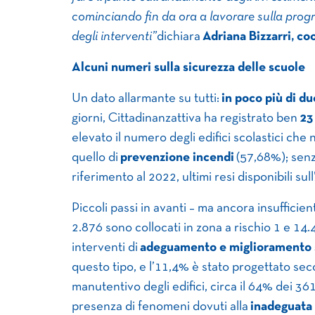
cominciando fin da ora a lavorare sulla progra
degli interventi”
dichiara
Adriana Bizzarri, co
Alcuni numeri sulla sicurezza delle scuole
Un dato allarmante su tutti:
in poco più di du
giorni, Cittadinanzattiva ha registrato ben
23
elevato il numero degli edifici scolastici che 
quello di
prevenzione incendi
(57,68%); sen
riferimento al 2022, ultimi resi disponibili sull
Piccoli passi in avanti – ma ancora insufficient
2.876 sono collocati in zona a rischio 1 e 14.4
interventi di
adeguamento e miglioramento 
questo tipo, e l’11,4% è stato progettato seco
manutentivo degli edifici, circa il 64% dei 361
presenza di fenomeni dovuti alla
inadeguata