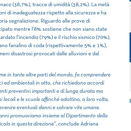
ntonaco (38,7%), tracce di umidità (38,2%). La metà
ioni di inadeguatezza rispetto alla sicurezza e ha
pria segnalazione. Riguardo alle prove di
cipato mentre l’8% sostiene che non siano state
ardato l’incendio (79%) e il rischio sismico (70%),
stano fanalino di coda (rispettivamente 5% e 1%),
ni disastrosi provocati dalle alluvioni e dal
e in tante altre parti del mondo, fa comprendere
ci ed ambientali in atto, che richiedono accordi
enti preventivi importanti e di lunga durata ma
 locali e le scuole affinché adottino, a loro volta,
venire eventuali danni e salvare vite umane.
 anni promuoviamo insieme al Dipartimento della
icolo in questa direzione
”, conclude Adriana