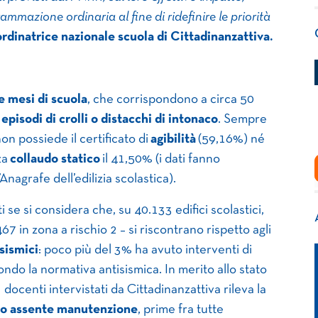
mmazione ordinaria al fine di ridefinire le priorità
ordinatrice nazionale scuola di Cittadinanzattiva.
e mesi di scuola
, che corrispondono a circa 50
 episodi di crolli o distacchi di intonaco
. Sempre
non possiede il certificato di
agibilità
(59,16%) né
za
collaudo statico
il 41,50% (i dati fanno
’Anagrafe dell’edilizia scolastica).
i se si considera che, su 40.133 edifici scolastici,
67 in zona a rischio 2 – si riscontrano rispetto agli
sismici
: poco più del 3% ha avuto interventi di
ndo la normativa antisismica. In merito allo stato
 docenti intervistati da Cittadinanzattiva rileva la
 o assente manutenzione
, prime fra tutte