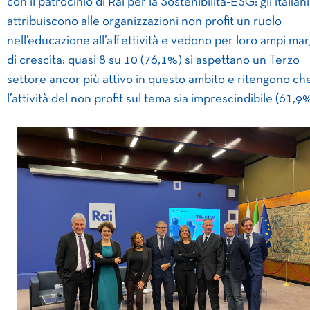
con il patrocinio di Rai per la Sostenibilità-ESG: gli italiani
attribuiscono alle organizzazioni non profit un ruolo
nell’educazione all’affettività e vedono per loro ampi mar
di crescita: quasi 8 su 10 (76,1%) si aspettano un Terzo
settore ancor più attivo in questo ambito e ritengono ch
l’attività del non profit sul tema sia imprescindibile (61,9%