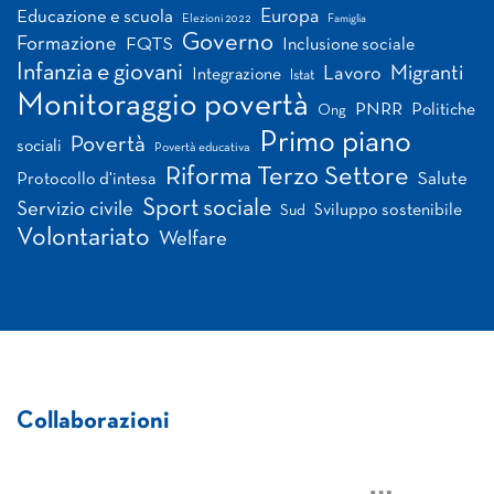
Europa
Educazione e scuola
Elezioni 2022
Famiglia
Governo
Formazione
FQTS
Inclusione sociale
Infanzia e giovani
Migranti
Lavoro
Integrazione
Istat
Monitoraggio povertà
PNRR
Politiche
Ong
Primo piano
Povertà
sociali
Povertà educativa
Riforma Terzo Settore
Salute
Protocollo d'intesa
Sport sociale
Servizio civile
Sviluppo sostenibile
Sud
Volontariato
Welfare
Collaborazioni