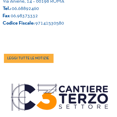
Via Aniene, 14 – 00198 ROMA
Tel.:
06.68892460
Fax
06.98373332
Codice Fiscale:
97141530580
LEGGI TUTTE LE NOTIZIE