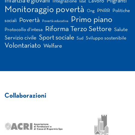
Infanzia e giovani
Migranti
Lavoro
Integrazione
Istat
Monitoraggio povertà
PNRR
Politiche
Ong
Primo piano
Povertà
sociali
Povertà educativa
Riforma Terzo Settore
Salute
Protocollo d'intesa
Sport sociale
Servizio civile
Sviluppo sostenibile
Sud
Volontariato
Welfare
Collaborazioni