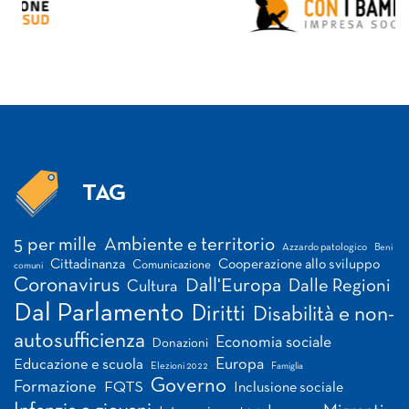
TAG
Tag
5 per mille
Ambiente e territorio
Azzardo patologico
Beni
Cittadinanza
Cooperazione allo sviluppo
Comunicazione
comuni
Coronavirus
Dall'Europa
Dalle Regioni
Cultura
Dal Parlamento
Diritti
Disabilità e non-
autosufficienza
Economia sociale
Donazioni
Europa
Educazione e scuola
Elezioni 2022
Famiglia
Governo
Formazione
FQTS
Inclusione sociale