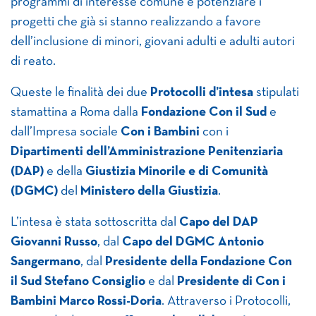
programmi di interesse comune e potenziare i
progetti che già si stanno realizzando a favore
dell’inclusione di minori, giovani adulti e adulti autori
di reato.
Queste le finalità dei due
Protocolli d’intesa
stipulati
stamattina a Roma dalla
Fondazione Con il Sud
e
dall’Impresa sociale
Con i Bambini
con i
Dipartimenti dell’Amministrazione Penitenziaria
(DAP)
e della
Giustizia Minorile e di Comunità
(DGMC)
del
Ministero della Giustizia
.
L’intesa è stata sottoscritta dal
Capo del DAP
Giovanni Russo
, dal
Capo del DGMC Antonio
Sangermano
, dal
Presidente della Fondazione Con
il Sud Stefano Consiglio
e dal
Presidente di Con i
Bambini Marco Rossi-Doria
. Attraverso i Protocolli,