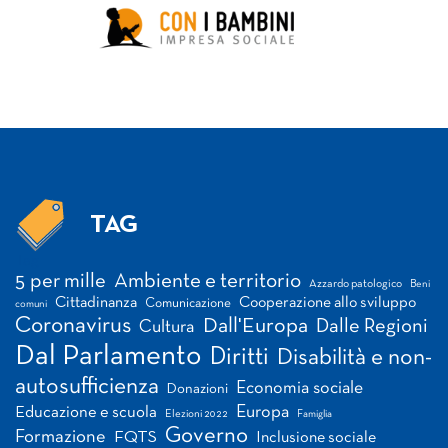
TAG
Tag
5 per mille
Ambiente e territorio
Azzardo patologico
Beni
Cittadinanza
Cooperazione allo sviluppo
Comunicazione
comuni
Coronavirus
Dall'Europa
Dalle Regioni
Cultura
Dal Parlamento
Diritti
Disabilità e non-
autosufficienza
Economia sociale
Donazioni
Europa
Educazione e scuola
Elezioni 2022
Famiglia
Governo
Formazione
FQTS
Inclusione sociale