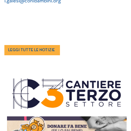
l.galesi@conibambini.org
LEGGI TUTTE LE NOTIZIE