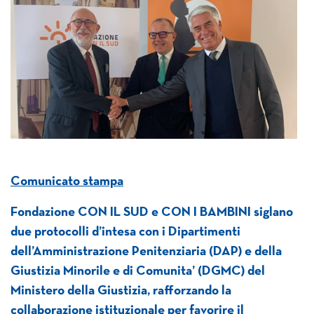
Comunicato stampa
Fondazione CON IL SUD e CON I BAMBINI siglano
due protocolli d’intesa con i Dipartimenti
dell’Amministrazione Penitenziaria (DAP) e della
Giustizia Minorile e di Comunita’ (DGMC) del
Ministero della Giustizia, rafforzando la
collaborazione istituzionale per favorire il