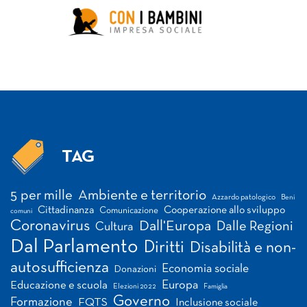
TAG
Tag
5 per mille
Ambiente e territorio
Azzardo patologico
Beni
Cittadinanza
Cooperazione allo sviluppo
Comunicazione
comuni
Coronavirus
Dall'Europa
Dalle Regioni
Cultura
Dal Parlamento
Diritti
Disabilità e non-
autosufficienza
Economia sociale
Donazioni
Europa
Educazione e scuola
Elezioni 2022
Famiglia
Governo
Formazione
FQTS
Inclusione sociale