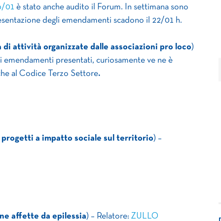
6/01
è stato anche audito il Forum. In settimana sono
 presentazione degli emendamenti scadono il 22/01 h.
 di attività organizzate dalle associazioni pro loco
)
 gli emendamenti presentati, curiosamente ve ne è
he al Codice Terzo Settore
.
progetti a impatto sociale sul territorio
) –
ne affette da epilessia
) – Relatore:
ZULLO