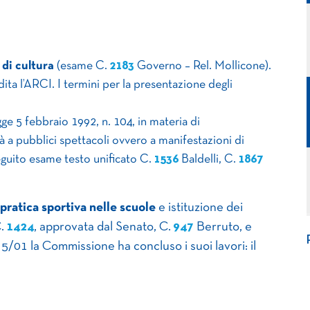
 di cultura
(esame C.
2183
​ Governo – Rel. Mollicone).
audita l’ARCI. I termini per la presentazione degli
gge 5 febbraio 1992, n. 104, in materia di
à a pubblici spettacoli ovvero a manifestazioni di
eguito esame testo unificato C.
1536
​ Baldelli, C.
1867
pratica sportiva nelle scuole
e istituzione dei
C.
1424
​, approvata dal Senato, C.
947
​ Berruto, e
15/01 la Commissione ha concluso i suoi lavori: il