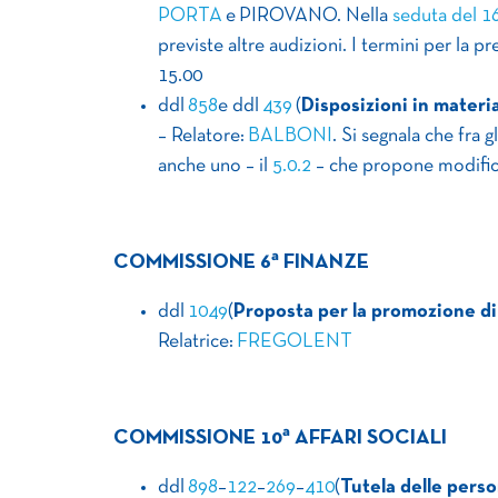
PORTA
e PIROVANO. Nella
seduta del 1
previste altre audizioni. I termini per la
15.00
ddl
858
e ddl
439
(
Disposizioni in materia
– Relatore:
BALBONI
. Si segnala che fra
anche uno – il
5.0.2
– che propone modific
a
COMMISSIONE 6
FINANZE
ddl
1049
(
Proposta per la promozione di 
Relatrice:
FREGOLENT
a
COMMISSIONE 10
AFFARI SOCIALI
ddl
898
–
122
–
269
–
410
(
Tutela delle perso