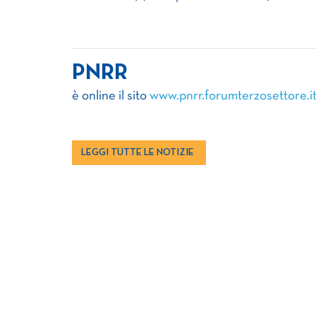
PNRR
è online il sito
www.pnrr.forumterzosettore.i
LEGGI TUTTE LE NOTIZIE