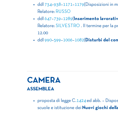
ddl
734
–
938
–
1171
–
1179
(Disposizioni in m
Relatore:
RUSSO
ddl
647
–
739
–
1289
(
Inserimento lavorativ
Relatore:
SILVESTRO
. Il termine per la
12.00
ddl
990
–
599
–
1006
–
1082
(
Disturbi del c
CAMERA
ASSEMBLEA
proposta di legge C.
1424
ed abb. – Dispos
scuole e istituzione dei
Nuovi giochi dell