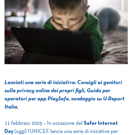
Lanciati una serie di iniziative: Consigli ai genitori
sulla privacy online dei propri figli, Guida per
operatori per app PlaySafe, sondaggio su U-Report
Italia.
11 febbraio 2025 – In occasione del
Safer Internet
Day
(oggi) l’UNICEF lancia una serie di iniziative per