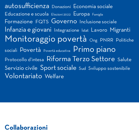
autosufficienza
Economia sociale
Donazioni
Europa
Educazione e scuola
Elezioni 2022
Famiglia
Governo
Formazione
FQTS
Inclusione sociale
Infanzia e giovani
Migranti
Lavoro
Integrazione
Istat
Monitoraggio povertà
PNRR
Politiche
Ong
Primo piano
Povertà
sociali
Povertà educativa
Riforma Terzo Settore
Salute
Protocollo d'intesa
Sport sociale
Servizio civile
Sviluppo sostenibile
Sud
Volontariato
Welfare
Collaborazioni