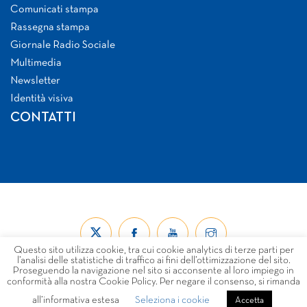
Comunicati stampa
Rassegna stampa
Giornale Radio Sociale
Multimedia
Newsletter
Identità visiva
CONTATTI
Questo sito utilizza cookie, tra cui cookie analytics di terze parti per
l’analisi delle statistiche di traffico ai fini dell’ottimizzazione del sito.
Proseguendo la navigazione nel sito si acconsente al loro impiego in
conformità alla nostra Cookie Policy. Per negare il consenso, si rimanda
all’informativa estesa
Seleziona i cookie
© Forum Nazionale del Terzo Settore ETS 2026
Accetta