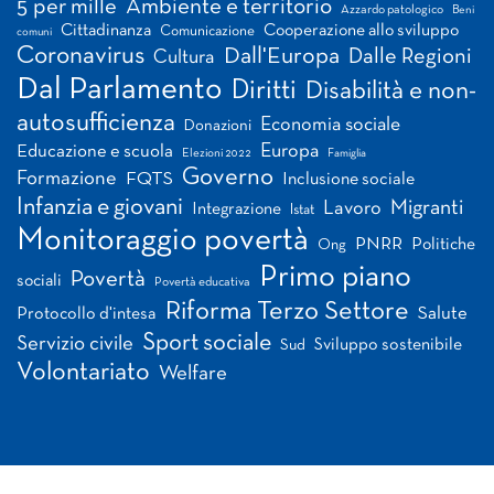
5 per mille
Ambiente e territorio
Azzardo patologico
Beni
Cittadinanza
Cooperazione allo sviluppo
Comunicazione
comuni
Coronavirus
Dall'Europa
Dalle Regioni
Cultura
Dal Parlamento
Diritti
Disabilità e non-
autosufficienza
Economia sociale
Donazioni
Europa
Educazione e scuola
Elezioni 2022
Famiglia
Governo
Formazione
FQTS
Inclusione sociale
Infanzia e giovani
Migranti
Lavoro
Integrazione
Istat
Monitoraggio povertà
PNRR
Politiche
Ong
Primo piano
Povertà
sociali
Povertà educativa
Riforma Terzo Settore
Salute
Protocollo d'intesa
Sport sociale
Servizio civile
Sviluppo sostenibile
Sud
Volontariato
Welfare