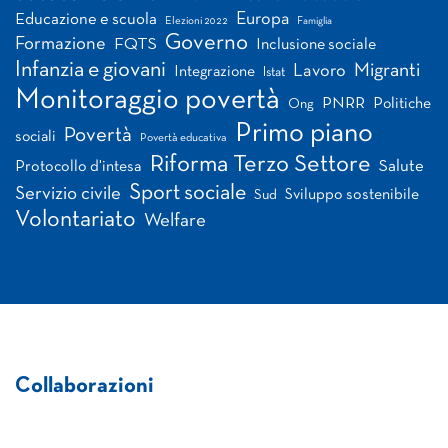
Europa
Educazione e scuola
Elezioni 2022
Famiglia
Governo
Formazione
FQTS
Inclusione sociale
Infanzia e giovani
Migranti
Lavoro
Integrazione
Istat
Monitoraggio povertà
PNRR
Politiche
Ong
Primo piano
Povertà
sociali
Povertà educativa
Riforma Terzo Settore
Salute
Protocollo d'intesa
Sport sociale
Servizio civile
Sviluppo sostenibile
Sud
Volontariato
Welfare
Collaborazioni