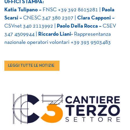
U
FFICI STAMPA:
Katia Tulipano –
FNSC +39 392 8615281 |
Paola
Scarsi –
CNESC 347 380 2307 |
Clara Capponi –
CSVnet 340 2113992 |
Paolo Della Rocca –
CSEV
347 4509944 |
Riccardo Liani-
Rappresentanza
nazionale operatori volontari +39 393 9503483
LEGGI TUTTE LE NOTIZIE