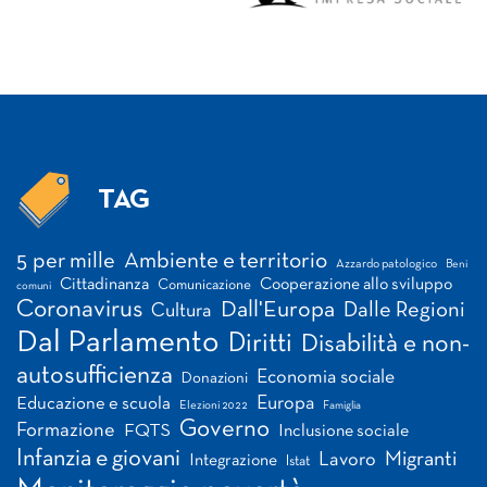
TAG
Tag
5 per mille
Ambiente e territorio
Azzardo patologico
Beni
Cittadinanza
Cooperazione allo sviluppo
Comunicazione
comuni
Coronavirus
Dall'Europa
Dalle Regioni
Cultura
Dal Parlamento
Diritti
Disabilità e non-
autosufficienza
Economia sociale
Donazioni
Europa
Educazione e scuola
Elezioni 2022
Famiglia
Governo
Formazione
FQTS
Inclusione sociale
Infanzia e giovani
Migranti
Lavoro
Integrazione
Istat