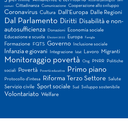
Azzardo patologico
Beni
Cittadinanza
Cooperazione allo sviluppo
Comunicazione
comuni
Coronavirus
Dall'Europa
Dalle Regioni
Cultura
Dal Parlamento
Diritti
Disabilità e non-
autosufficienza
Economia sociale
Donazioni
Europa
Educazione e scuola
Elezioni 2022
Famiglia
Governo
Formazione
FQTS
Inclusione sociale
Infanzia e giovani
Migranti
Lavoro
Integrazione
Istat
Monitoraggio povertà
PNRR
Politiche
Ong
Primo piano
Povertà
sociali
Povertà educativa
Riforma Terzo Settore
Salute
Protocollo d'intesa
Sport sociale
Servizio civile
Sviluppo sostenibile
Sud
Volontariato
Welfare