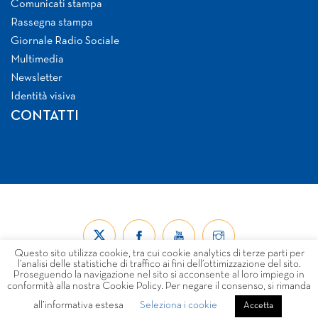
Comunicati stampa
Rassegna stampa
Giornale Radio Sociale
Multimedia
Newsletter
Identità visiva
CONTATTI
Questo sito utilizza cookie, tra cui cookie analytics di terze parti per
l’analisi delle statistiche di traffico ai fini dell’ottimizzazione del sito.
Proseguendo la navigazione nel sito si acconsente al loro impiego in
conformità alla nostra Cookie Policy. Per negare il consenso, si rimanda
all’informativa estesa
Seleziona i cookie
© Forum Nazionale del Terzo Settore ETS 2026
Accetta