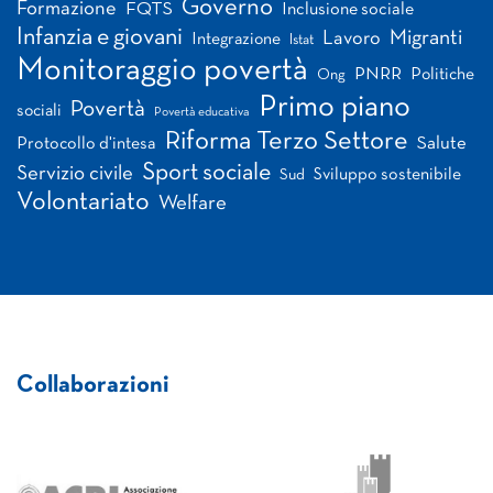
Governo
Formazione
FQTS
Inclusione sociale
Infanzia e giovani
Migranti
Lavoro
Integrazione
Istat
Monitoraggio povertà
PNRR
Politiche
Ong
Primo piano
Povertà
sociali
Povertà educativa
Riforma Terzo Settore
Salute
Protocollo d'intesa
Sport sociale
Servizio civile
Sviluppo sostenibile
Sud
Volontariato
Welfare
Collaborazioni