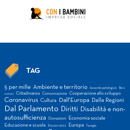
TAG
Tag
5 per mille
Ambiente e territorio
Azzardo patologico
Beni
Cittadinanza
Cooperazione allo sviluppo
Comunicazione
comuni
Coronavirus
Dall'Europa
Dalle Regioni
Cultura
Dal Parlamento
Diritti
Disabilità e non-
autosufficienza
Economia sociale
Donazioni
Europa
Educazione e scuola
Elezioni 2022
Famiglia