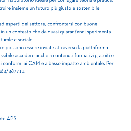
 il laboratorio ideale per coniugare teoria e pratica,
ruire insieme un futuro più giusto e sostenibile.”
d esperti del settore, confrontarsi con buone
i in un contesto che da quasi quarant’anni sperimenta
turale e sociale.
o
e possono essere inviate attraverso la piattaforma
ssibile accedere anche a contenuti formativi gratuiti e
enti conformi ai CAM e a basso impatto ambientale. Per
0564/487711.
nte APS