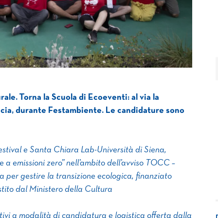
urale.
Torna la Scuola di Ecoeventi: al via la
escia, durante Festambiente. Le candidature sono
estival e Santa Chiara Lab-Università di Siena,
e a emissioni zero” nell’ambito dell’avviso TOCC –
a per gestire la transizione ecologica, finanziato
ito dal Ministero della Cultura
tivi a modalità di candidatura e logistica offerta dalla