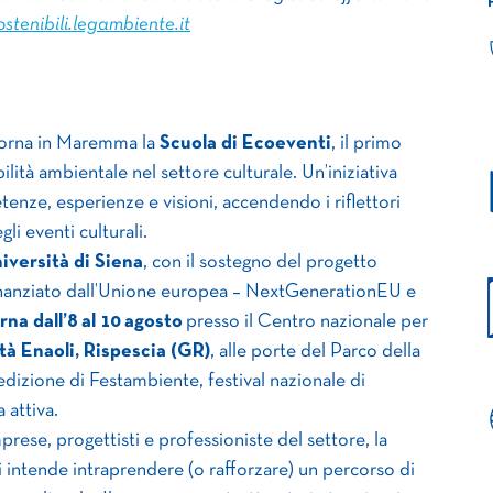
stenibili.legambiente.it
 torna in Maremma la
Scuola di Ecoeventi
, il primo
ilità ambientale nel settore culturale. Un’iniziativa
enze, esperienze e visioni, accendendo i riflettori
li eventi culturali.
iversità di Siena
, con il sostegno del progetto
nanziato dall’Unione europea – NextGenerationEU e
rna dall’8 al 10 agosto
presso il Centro nazionale per
ità Enaoli, Rispescia (GR)
, alle porte del Parco della
dizione di Festambiente, festival nazionale di
 attiva.
mprese, progettisti e professioniste del settore, la
i intende intraprendere (o rafforzare) un percorso di