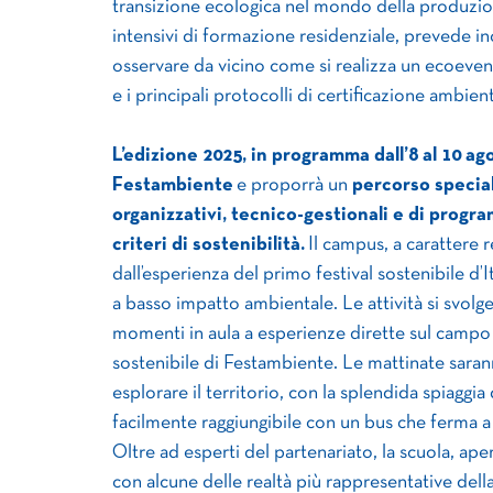
transizione ecologica nel mondo della produzione
intensivi di formazione residenziale, prevede inco
osservare da vicino come si realizza un ecoeve
e i principali protocolli di certificazione ambient
L’edizione 2025, in programma dall’8 al 10 ago
Festambiente
e proporrà un
percorso special
organizzativi, tecnico-gestionali e di prog
criteri di sostenibilità.
Il campus, a carattere 
dall’esperienza del primo festival sostenibile d’
a basso impatto ambientale. Le attività si svolg
momenti in aula a esperienze dirette sul campo 
sostenibile di Festambiente. Le mattinate sarann
esplorare il territorio, con la splendida spiagg
facilmente raggiungibile con un bus che ferma a
Oltre ad esperti del partenariato, la scuola, ape
con alcune delle realtà più rappresentative della