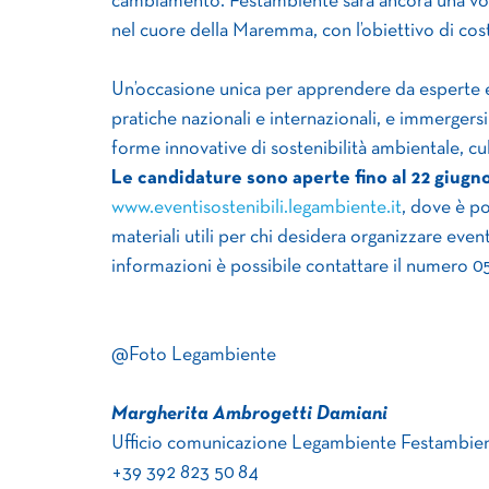
cambiamento. Festambiente sarà ancora una volta
nel cuore della Maremma, con l’obiettivo di cost
Un’occasione unica per apprendere da esperte e
pratiche nazionali e internazionali, e immergers
forme innovative di sostenibilità ambientale, cul
Le candidature sono aperte fino al 22 giugn
www.eventisostenibili.legambiente.it
, dove è po
materiali utili per chi desidera organizzare ev
informazioni è possibile contattare il numero 
@Foto Legambiente
Margherita Ambrogetti Damiani
Ufficio comunicazione Legambiente Festambie
+39 392 823 50 84