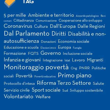
TAG
Tag
5 per mille
Ambiente e territorio
Azzardo patologico
Beni
Cittadinanza
Cooperazione allo sviluppo
Comunicazione
comuni
Coronavirus
Dall'Europa
Dalle Regioni
Cultura
Dal Parlamento
Diritti
Disabilità e non-
autosufficienza
Economia sociale
Donazioni
Europa
Educazione e scuola
Elezioni 2022
Famiglia
Governo
Formazione
FQTS
Inclusione sociale
Infanzia e giovani
Migranti
Lavoro
Integrazione
Istat
Monitoraggio povertà
PNRR
Politiche
Ong
Primo piano
Povertà
sociali
Povertà educativa
Riforma Terzo Settore
Salute
Protocollo d'intesa
Sport sociale
Servizio civile
Sviluppo sostenibile
Sud
Volontariato
Welfare