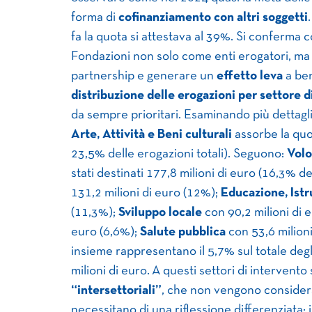
forma di
cofinanziamento con altri soggetti
fa la quota si attestava al 39%. Si conferma
Fondazioni non solo come enti erogatori, m
partnership e generare un
effetto leva
a ben
distribuzione delle erogazioni per settore d
da sempre prioritari. Esaminando più dettagli
Arte, Attività e Beni culturali
assorbe la quota
23,5% delle erogazioni totali). Seguono:
Volo
stati destinati 177,8 milioni di euro (16,3% de
131,2 milioni di euro (12%);
Educazione, Ist
(11,3%);
Sviluppo locale
con 90,2 milioni di 
euro (6,6%);
Salute pubblica
con 53,6 milioni 
insieme rappresentano il 5,7% sul totale deg
milioni di euro. A questi settori di intervent
“intersettoriali”
, che non vengono considera
necessitano di una riflessione differenziata: 