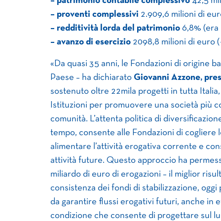
– patrimonio contabile complessivo
42,5 mi
– proventi complessivi
2.909,6 milioni di eu
– redditività lorda del patrimonio
6,8% (era 
– avanzo di esercizio
2098,8 milioni di euro 
«Da quasi 35 anni, le Fondazioni di origine b
Paese – ha dichiarato
Giovanni Azzone, pres
sostenuto oltre 22mila progetti in tutta Itali
Istituzioni per promuovere una società più 
comunità. L’attenta politica di diversificazio
tempo, consente alle Fondazioni di cogliere l
alimentare l’attività erogativa corrente e co
attività future. Questo approccio ha permess
miliardo di euro di erogazioni – il miglior risu
consistenza dei fondi di stabilizzazione, oggi
da garantire flussi erogativi futuri, anche in 
condizione che consente di progettare sul lu