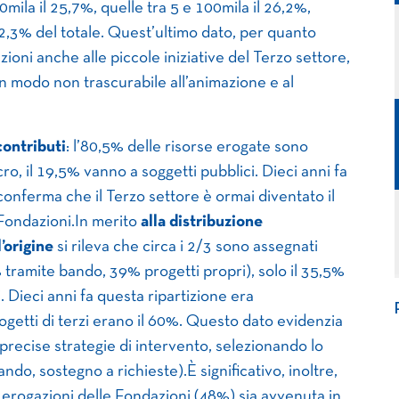
mila il 25,7%, quelle tra 5 e 100mila il 26,2%,
 2,3% del totale. Quest’ultimo dato, per quanto
ioni anche alle piccole iniziative del Terzo settore,
 modo non trascurabile all’animazione e al
contributi
: l’80,5% delle risorse erogate sono
ro, il 19,5% vanno a soggetti pubblici. Dieci anni fa
conferma che il Terzo settore è ormai diventato il
 Fondazioni.In merito
alla distribuzione
’origine
si rileva che circa i 2/3 sono assegnati
% tramite bando, 39% progetti propri), solo il 35,5%
. Dieci anni fa questa ripartizione era
getti di terzi erano il 60%. Questo dato evidenzia
precise strategie di intervento, selezionando lo
do, sostegno a richieste).È significativo, inoltre,
erogazioni delle Fondazioni (48%) sia avvenuta in