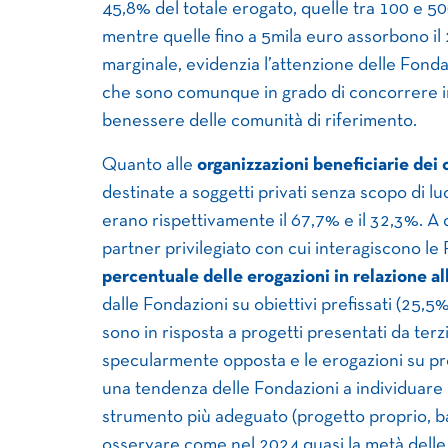
45,8% del totale erogato, quelle tra 100 e 500
mentre quelle fino a 5mila euro assorbono il
marginale, evidenzia l’attenzione delle Fondaz
che sono comunque in grado di concorrere in
benessere delle comunità di riferimento.
Quanto alle
organizzazioni beneficiarie dei 
destinate a soggetti privati senza scopo di luc
erano rispettivamente il 67,7% e il 32,3%. A 
partner privilegiato con cui interagiscono le
percentuale delle erogazioni in relazione all
dalle Fondazioni su obiettivi prefissati (25,5
sono in risposta a progetti presentati da terzi
specularmente opposta e le erogazioni su pro
una tendenza delle Fondazioni a individuare 
strumento più adeguato (progetto proprio, ban
osservare come nel 2024 quasi la metà delle 