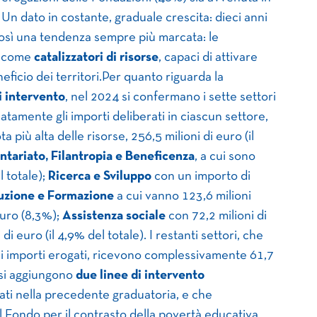
. Un dato in costante, graduale crescita: dieci anni
 così una tendenza sempre più marcata: le
a come
catalizzatori di risorse
, capaci di attivare
eficio dei territori.Per quanto riguarda la
i intervento
, nel 2024 si confermano i sette settori
atamente gli importi deliberati in ciascun settore,
 più alta delle risorse, 256,5 milioni di euro (il
ntariato, Filantropia e Beneficenza
, a cui sono
l totale);
Ricerca e Sviluppo
con un importo di
ruzione e Formazione
a cui vanno 123,6 milioni
euro (8,3%);
Assistenza sociale
con 72,2 milioni di
di euro (il 4,9% del totale). I restanti settori, che
li importi erogati, ricevono complessivamente 61,7
o si aggiungono
due linee di intervento
ti nella precedente graduatoria, e che
il Fondo per il contrasto della povertà educativa