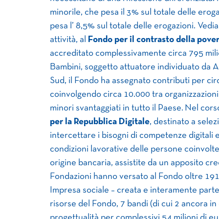
minorile, che pesa il 3% sul totale delle eroga
pesa l’ 8,5% sul totale delle erogazioni. Vedia
attività, al
Fondo per il contrasto della pove
accreditato complessivamente circa 795 milio
Bambini, soggetto attuatore individuato da A
Sud, il Fondo ha assegnato contributi per circ
coinvolgendo circa 10.000 tra organizzazioni
minori svantaggiati in tutto il Paese. Nel corso
per la Repubblica Digitale
, destinato a selez
intercettare i bisogni di competenze digitali
condizioni lavorative delle persone coinvolte
origine bancaria, assistite da un apposito cre
Fondazioni hanno versato al Fondo oltre 191 
Impresa sociale – creata e interamente partec
risorse del Fondo, 7 bandi (di cui 2 ancora in
progettualità per complessivi 54 milioni di e