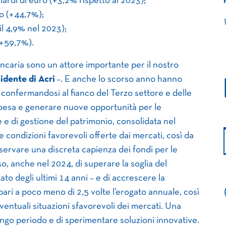
liardi di euro (+3,2% rispetto al 2023);
ro (+44,7%);
il 4,9% nel 2023);
(+59,7%).
ancaria sono un attore importante per il nostro
idente di Acri
–. E anche lo scorso anno hanno
a, confermandosi al fianco del Terzo settore e delle
coesa e generare nuove opportunità per le
ne e di gestione del patrimonio, consolidata nel
e condizioni favorevoli offerte dai mercati, così da
nservare una discreta capienza dei fondi per le
o, anche nel 2024, di superare la soglia del
ltato degli ultimi 14 anni – e di accrescere la
 pari a poco meno di 2,5 volte l’erogato annuale, così
eventuali situazioni sfavorevoli dei mercati. Una
ngo periodo e di sperimentare soluzioni innovative.