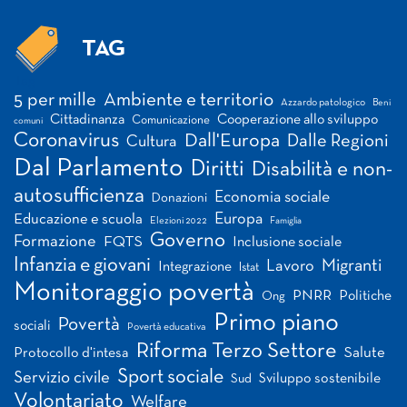
TAG
Tag
5 per mille
Ambiente e territorio
Azzardo patologico
Beni
Cittadinanza
Cooperazione allo sviluppo
Comunicazione
comuni
Coronavirus
Dall'Europa
Dalle Regioni
Cultura
Dal Parlamento
Diritti
Disabilità e non-
autosufficienza
Economia sociale
Donazioni
Europa
Educazione e scuola
Elezioni 2022
Famiglia
Governo
Formazione
FQTS
Inclusione sociale
Infanzia e giovani
Migranti
Lavoro
Integrazione
Istat
Monitoraggio povertà
PNRR
Politiche
Ong
Primo piano
Povertà
sociali
Povertà educativa
Riforma Terzo Settore
Salute
Protocollo d'intesa
Sport sociale
Servizio civile
Sviluppo sostenibile
Sud
Volontariato
Welfare