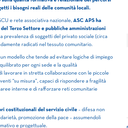
 sulla qualità formativa e relazionale dei percorsi
etti i bisogni reali delle comunità locali.
 SCU e rete associativa nazionale,
ASC APS ha
 del Terzo Settore e pubbliche amministrazioni
a prevalenza di soggetti del privato sociale (circa
ndamente radicati nel tessuto comunitario.
 un modello che tende ad evitare logiche di impiego
ilibrato per ogni sede e la qualità
 lavorare in stretta collaborazione con le piccole
venti “su misura”, capaci di rispondere a fragilità
e aree interne e di rafforzare reti comunitarie
 costituzionali del servizio civile
– difesa non
lidarietà, promozione della pace – assumendoli
rmativo e progettuale.