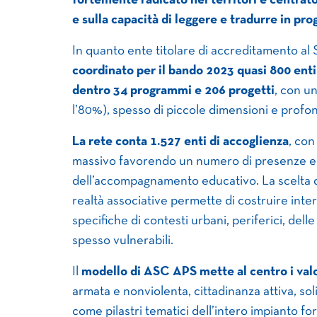
fortemente radicato nei territori e centrato
e sulla capacità di leggere e tradurre in prog
In quanto ente titolare di accreditamento al
coordinato per il bando 2023 quasi 800 enti
dentro 34 programmi e 206 progetti
, con un
l’80%), spesso di piccole dimensioni e profo
La rete conta 1.527 enti di accoglienza
, con
massivo favorendo un numero di presenze equ
dell’accompagnamento educativo. La scelta di
realtà associative permette di costruire inter
specifiche di contesti urbani, periferici, dell
spesso vulnerabili.
Il
modello di ASC APS mette al centro i valori
armata e nonviolenta, cittadinanza attiva, so
come pilastri tematici dell’intero impianto fo