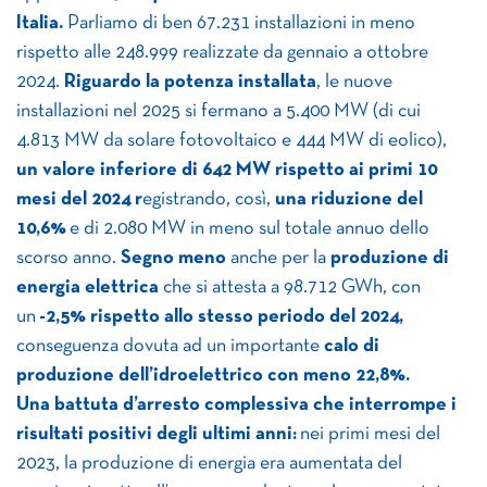
Italia.
Parliamo di ben 67.231 installazioni in meno
rispetto alle 248.999 realizzate da gennaio a ottobre
2024.
Riguardo la potenza installata
, le nuove
installazioni nel 2025 si fermano a 5.400 MW (di cui
4.813 MW da solare fotovoltaico e 444 MW di eolico),
un valore inferiore di 642 MW rispetto ai primi 10
mesi del 2024 r
egistrando, così,
una riduzione del
10,6%
e di 2.080 MW in meno sul totale annuo dello
scorso anno.
Segno meno
anche per la
produzione di
energia elettrica
che si attesta a 98.712 GWh, con
un
-2,5% rispetto allo stesso periodo del 2024,
conseguenza dovuta ad un importante
calo di
produzione dell’idroelettrico con meno 22,8%.
Una battuta d’arresto complessiva che interrompe i
risultati positivi degli ultimi anni:
nei primi mesi del
2023, la produzione di energia era aumentata del