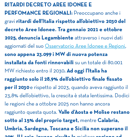
RITARDI DECRETO AREE IDONEE E
PERFOMANCE REGIONALI:
Preoccupano anche i
gravi
ritardi dell’Italia rispetto all’obiettivo 2030 del
decreto Aree Idonee. Tra gennaio 2021 e ottobre
2025, denuncia Legambiente
attraverso i nuovi dati
aggiornati del suo
Osservatorio Aree Idonee e Regioni
,
sono appena 23.099 i MW di nuova potenza
installata da fonti rinnovabili
su un totale di 80.001
MW richiesto entro il 2030
. Ad oggi l’Italia ha
raggiunto solo il 28,9% dell’obiettivo finale fissato
per il 2030
e rispetto al 2023, quando aveva raggiunto il
23,8% dell’obiettivo, la crescita è stata lentissima. Dodici
le regioni che a ottobre 2025 non hanno ancora
raggiunto questa quota.
Valle d’Aosta e Molise restano
sotto al 15% del proprio target,
mentre
Calabria,
Umbria, Sardegna, Toscana e Sicilia non superano il