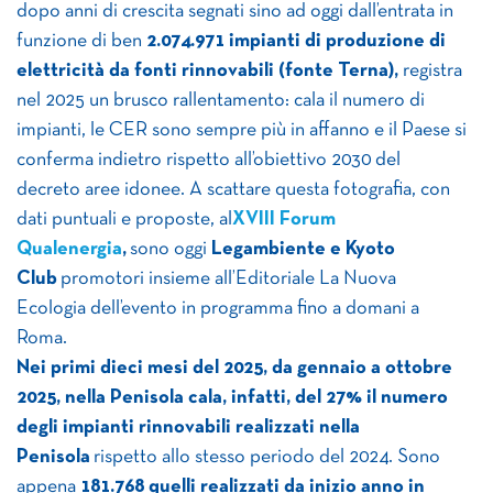
dopo anni di crescita segnati sino ad oggi dall’entrata in
funzione di ben
2.074.971 impianti di produzione di
elettricità da fonti rinnovabili (fonte Terna),
registra
nel 2025 un brusco rallentamento: cala il numero di
impianti, le CER sono sempre più in affanno e il Paese si
conferma indietro rispetto all’obiettivo 2030 del
decreto aree idonee. A scattare questa fotografia, con
dati puntuali e proposte, al
XVIII Forum
Qualenergia
,
sono oggi
Legambiente e Kyoto
Club
promotori insieme all’Editoriale La Nuova
Ecologia dell’evento in programma fino a domani a
Roma.
Nei primi dieci mesi del 2025, da gennaio a ottobre
2025, nella Penisola cala, infatti, del 27% il numero
degli impianti rinnovabili realizzati nella
Penisola
rispetto allo stesso periodo del 2024. Sono
appena
181.768 quelli realizzati da inizio anno in