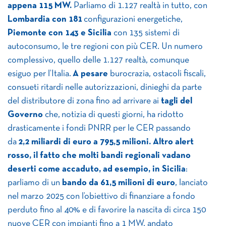
appena 115
MW.
Parliamo di 1.127 realtà in tutto, con
Lombardia con 181
configurazioni energetiche,
Piemonte con 143 e Sicilia
con 135 sistemi di
autoconsumo, le tre regioni con più CER.
Un numero
complessivo, quello delle 1.127 realtà, comunque
esiguo per l’Italia.
A pesare
burocrazia, ostacoli fiscali,
consueti ritardi nelle autorizzazioni, dinieghi da parte
del distributore di zona fino ad arrivare ai
tagli del
Governo
che, notizia di questi giorni, ha ridotto
drasticamente i fondi PNRR per le CER passando
da
2,2 miliardi di euro a 795,5 milioni.
Altro alert
rosso, il fatto che molti bandi regionali vadano
deserti come accaduto, ad esempio, in Sicilia
:
parliamo di un
bando da 61,5 milioni di euro
, lanciato
nel marzo 2025 con l’obiettivo di finanziare a fondo
perduto fino al 40% e di favorire la nascita di circa 150
nuove CER con impianti fino a 1 MW, andato