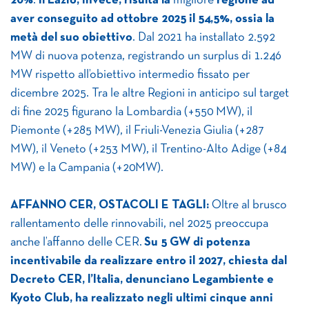
20%
.
Il Lazio, invece, risulta la
migliore
regione ad
aver conseguito ad ottobre 2025 il 54,5%, ossia la
metà del suo obiettivo
. Dal 2021 ha installato 2.592
MW di nuova potenza, registrando un surplus di 1.246
MW rispetto all’obiettivo intermedio fissato per
dicembre 2025. Tra le altre Regioni in anticipo sul target
di fine 2025 figurano la Lombardia (+550 MW), il
Piemonte (+285 MW), il Friuli-Venezia Giulia (+287
MW), il Veneto (+253 MW), il Trentino-Alto Adige (+84
MW) e la Campania (+20MW).
AFFANNO CER, OSTACOLI E TAGLI:
Oltre al brusco
rallentamento delle rinnovabili, nel 2025 preoccupa
anche l’affanno delle CER.
Su 5 GW di potenza
incentivabile da realizzare entro il 2027, chiesta dal
Decreto CER, l’Italia, denunciano Legambiente e
Kyoto Club, ha realizzato negli ultimi cinque anni