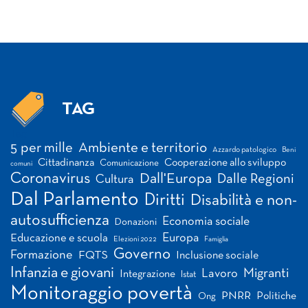
TAG
Tag
5 per mille
Ambiente e territorio
Azzardo patologico
Beni
Cittadinanza
Cooperazione allo sviluppo
Comunicazione
comuni
Coronavirus
Dall'Europa
Dalle Regioni
Cultura
Dal Parlamento
Diritti
Disabilità e non-
autosufficienza
Economia sociale
Donazioni
Europa
Educazione e scuola
Elezioni 2022
Famiglia
Governo
Formazione
FQTS
Inclusione sociale
Infanzia e giovani
Migranti
Lavoro
Integrazione
Istat
Monitoraggio povertà
PNRR
Politiche
Ong