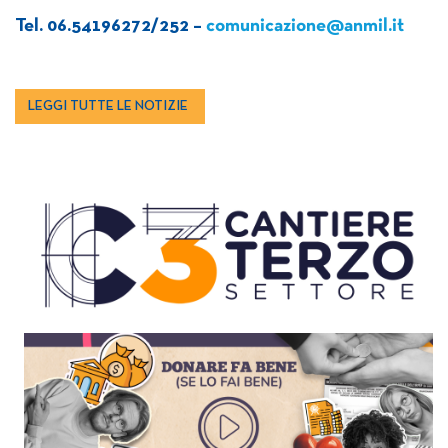
Tel. 06.54196272/252 –
comunicazione@anmil.it
LEGGI TUTTE LE NOTIZIE