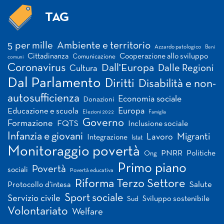
TAG
Tag
5 per mille
Ambiente e territorio
Azzardo patologico
Beni
Cittadinanza
Cooperazione allo sviluppo
Comunicazione
comuni
Coronavirus
Dall'Europa
Dalle Regioni
Cultura
Dal Parlamento
Diritti
Disabilità e non-
autosufficienza
Economia sociale
Donazioni
Europa
Educazione e scuola
Elezioni 2022
Famiglia
Governo
Formazione
FQTS
Inclusione sociale
Infanzia e giovani
Migranti
Lavoro
Integrazione
Istat
Monitoraggio povertà
PNRR
Politiche
Ong
Primo piano
Povertà
sociali
Povertà educativa
Riforma Terzo Settore
Salute
Protocollo d'intesa
Sport sociale
Servizio civile
Sviluppo sostenibile
Sud
Volontariato
Welfare