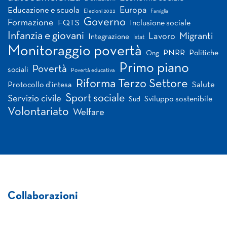
Europa
Educazione e scuola
Elezioni 2022
Famiglia
Governo
Formazione
FQTS
Inclusione sociale
Infanzia e giovani
Migranti
Lavoro
Integrazione
Istat
Monitoraggio povertà
PNRR
Politiche
Ong
Primo piano
Povertà
sociali
Povertà educativa
Riforma Terzo Settore
Salute
Protocollo d'intesa
Sport sociale
Servizio civile
Sviluppo sostenibile
Sud
Volontariato
Welfare
Collaborazioni