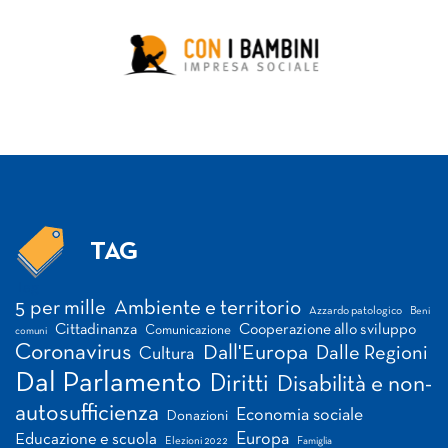
TAG
Tag
5 per mille
Ambiente e territorio
Azzardo patologico
Beni
Cittadinanza
Cooperazione allo sviluppo
Comunicazione
comuni
Coronavirus
Dall'Europa
Dalle Regioni
Cultura
Dal Parlamento
Diritti
Disabilità e non-
autosufficienza
Economia sociale
Donazioni
Europa
Educazione e scuola
Elezioni 2022
Famiglia