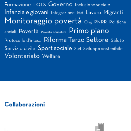
Governo
Formazione
FQTS
Inclusione sociale
Infanzia e giovani
Migranti
Lavoro
Integrazione
Istat
Monitoraggio povertà
PNRR
Politiche
Ong
Primo piano
Povertà
sociali
Povertà educativa
Riforma Terzo Settore
Salute
Protocollo d'intesa
Sport sociale
Servizio civile
Sviluppo sostenibile
Sud
Volontariato
Welfare
Collaborazioni