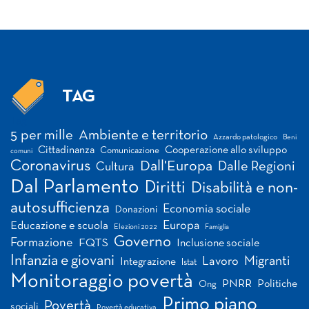
TAG
Tag
5 per mille
Ambiente e territorio
Azzardo patologico
Beni
Cittadinanza
Cooperazione allo sviluppo
Comunicazione
comuni
Coronavirus
Dall'Europa
Dalle Regioni
Cultura
Dal Parlamento
Diritti
Disabilità e non-
autosufficienza
Economia sociale
Donazioni
Europa
Educazione e scuola
Elezioni 2022
Famiglia
Governo
Formazione
FQTS
Inclusione sociale
Infanzia e giovani
Migranti
Lavoro
Integrazione
Istat
Monitoraggio povertà
PNRR
Politiche
Ong
Primo piano
Povertà
sociali
Povertà educativa