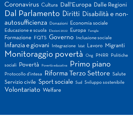
Coronavirus
Dall'Europa
Dalle Regioni
Cultura
Dal Parlamento
Diritti
Disabilità e non-
autosufficienza
Economia sociale
Donazioni
Europa
Educazione e scuola
Elezioni 2022
Famiglia
Governo
Formazione
FQTS
Inclusione sociale
Infanzia e giovani
Migranti
Lavoro
Integrazione
Istat
Monitoraggio povertà
PNRR
Politiche
Ong
Primo piano
Povertà
sociali
Povertà educativa
Riforma Terzo Settore
Salute
Protocollo d'intesa
Sport sociale
Servizio civile
Sviluppo sostenibile
Sud
Volontariato
Welfare