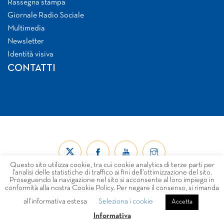
Rassegna stampa
Giornale Radio Sociale
Multimedia
Newsletter
Identità visiva
CONTATTI
Questo sito utilizza cookie, tra cui cookie analytics di terze parti per
l’analisi delle statistiche di traffico ai fini dell’ottimizzazione del sito.
Proseguendo la navigazione nel sito si acconsente al loro impiego in
conformità alla nostra Cookie Policy. Per negare il consenso, si rimanda
all’informativa estesa
Seleziona i cookie
© Forum Nazionale del Terzo Settore ETS 2026
Accetta
LINK
PRIVACY
COOKIE POLICY
DISCLAIMER
Informativa