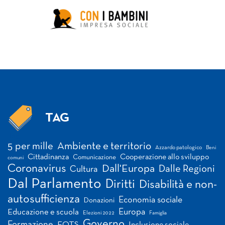
TAG
Tag
5 per mille
Ambiente e territorio
Azzardo patologico
Beni
Cittadinanza
Cooperazione allo sviluppo
Comunicazione
comuni
Coronavirus
Dall'Europa
Dalle Regioni
Cultura
Dal Parlamento
Diritti
Disabilità e non-
autosufficienza
Economia sociale
Donazioni
Europa
Educazione e scuola
Elezioni 2022
Famiglia
Governo
Formazione
FQTS
Inclusione sociale