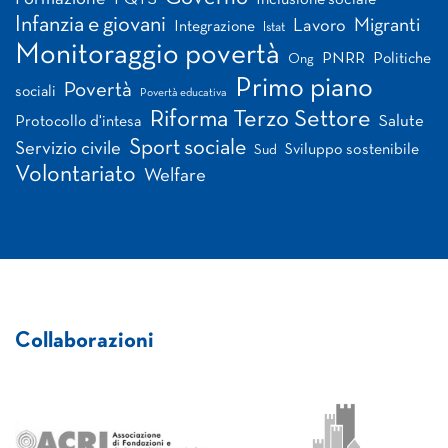
Infanzia e giovani
Migranti
Lavoro
Integrazione
Istat
Monitoraggio povertà
PNRR
Politiche
Ong
Primo piano
Povertà
sociali
Povertà educativa
Riforma Terzo Settore
Salute
Protocollo d'intesa
Sport sociale
Servizio civile
Sviluppo sostenibile
Sud
Volontariato
Welfare
Collaborazioni