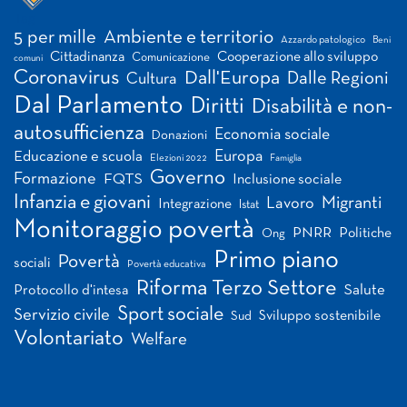
Tag
5 per mille
Ambiente e territorio
Azzardo patologico
Beni
Cittadinanza
Cooperazione allo sviluppo
Comunicazione
comuni
Coronavirus
Dall'Europa
Dalle Regioni
Cultura
Dal Parlamento
Diritti
Disabilità e non-
autosufficienza
Economia sociale
Donazioni
Europa
Educazione e scuola
Elezioni 2022
Famiglia
Governo
Formazione
FQTS
Inclusione sociale
Infanzia e giovani
Migranti
Lavoro
Integrazione
Istat
Monitoraggio povertà
PNRR
Politiche
Ong
Primo piano
Povertà
sociali
Povertà educativa
Riforma Terzo Settore
Salute
Protocollo d'intesa
Sport sociale
Servizio civile
Sviluppo sostenibile
Sud
Volontariato
Welfare