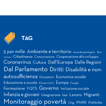
TAG
Tag
5 per mille
Ambiente e territorio
Azzardo patologico
Beni
Cittadinanza
Cooperazione allo sviluppo
Comunicazione
comuni
Coronavirus
Dall'Europa
Dalle Regioni
Cultura
Dal Parlamento
Diritti
Disabilità e non-
autosufficienza
Economia sociale
Donazioni
Europa
Educazione e scuola
Elezioni 2022
Famiglia
Governo
Formazione
FQTS
Inclusione sociale
Infanzia e giovani
Migranti
Lavoro
Integrazione
Istat
Monitoraggio povertà
PNRR
Politiche
Ong