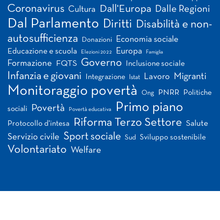
Coronavirus
Dall'Europa
Dalle Regioni
Cultura
Dal Parlamento
Diritti
Disabilità e non-
autosufficienza
Economia sociale
Donazioni
Europa
Educazione e scuola
Elezioni 2022
Famiglia
Governo
Formazione
FQTS
Inclusione sociale
Infanzia e giovani
Migranti
Lavoro
Integrazione
Istat
Monitoraggio povertà
PNRR
Politiche
Ong
Primo piano
Povertà
sociali
Povertà educativa
Riforma Terzo Settore
Salute
Protocollo d'intesa
Sport sociale
Servizio civile
Sviluppo sostenibile
Sud
Volontariato
Welfare