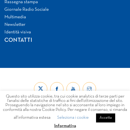
Rassegna stampa
Giornale Radio Sociale
Multimedia
Newsletter
Identità visiva
CONTATTI
Questo sito utilizza cookie, tra cui cookie analytics di terze parti per
l’analisi delle statistiche di traffico ai fini dell’ottimizzazione del sito.
Proseguendo la navigazione nel sito si acconsente al loro impiego in
conformità alla nostra Cookie Policy. Per negare il consenso, si rimanda
all’informativa estesa
Seleziona i cookie
© Forum Nazionale del Terzo Settore ETS 2026
Accetta
LINK
PRIVACY
COOKIE POLICY
DISCLAIMER
Informativa