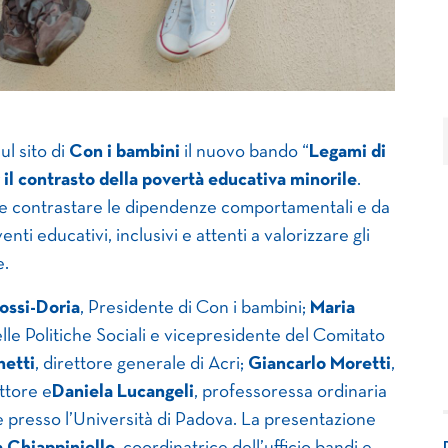
ul sito di
Con i bambini
il nuovo bando “
Legami di
il contrasto della povertà educativa minorile
.
re e contrastare le dipendenze comportamentali e da
nti educativi, inclusivi e attenti a valorizzare gli
e.
ossi-Doria
, Presidente di Con i bambini;
Maria
elle Politiche Sociali e vicepresidente del Comitato
hetti
, direttore generale di Acri;
Giancarlo Moretti
,
ttore e
Daniela Lucangeli
, professoressa ordinaria
e presso l’Università di Padova. La presentazione