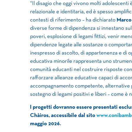
“Il disagio che oggi vivono molti adolescenti 
relazionale e identitaria, ed è spesso amplific
contesti di riferimento – ha dichiarato
Marco 
diverse forme di dipendenza si innestano sulla
poveri, esplosione di legami fittizi, venir meno
dipendenze legate alle sostanze o comportam
inespresso di ascolto, di appartenenza e di o
educativa minorile rappresenta uno strument
comunità educanti nel costruire risposte co
rafforzare alleanze educative capaci di acco
accompagnamento competente, alternative pos
sostegno di legami positivi e liberi – come è n
I progetti dovranno essere presentati escl
Chàiros, accessibile dal sito
www.conibambi
maggio 2026.