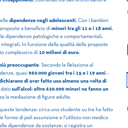
a Chiappiniello
, coordinatrice dell’ufficio bandi e
delle
dipendenze negli adolescenti
, Con i bambini
 proposte a beneficio di
minori tra gli 11 e i 18 anni
,
delle dipendenze patologiche e comportamentali,
integrati. In funzione della qualità delle proposte
to complessivo di
10 milioni di euro.
 più preoccupante
. Secondo la Relazione al
ndenze, quasi
960.000 giovani tra i 15 e i 19 anni
–
dichiarano di aver fatto uso almeno una volta di
l dato
sull’alcol: oltre 620.000 minori ne fanno un
za la mediazione di figure adulte.
queste tendenze: circa uno studente su tre ha fatto
le forme di poli assunzione e l’utilizzo non medico
o alle dipendenze da sostanze, si registra un