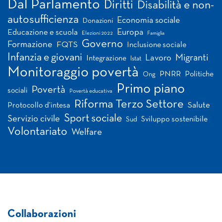
Dal Parlamento
Diritti
Disabilità e non-
autosufficienza
Economia sociale
Donazioni
Europa
Educazione e scuola
Elezioni 2022
Famiglia
Governo
Formazione
FQTS
Inclusione sociale
Infanzia e giovani
Migranti
Lavoro
Integrazione
Istat
Monitoraggio povertà
PNRR
Politiche
Ong
Primo piano
Povertà
sociali
Povertà educativa
Riforma Terzo Settore
Salute
Protocollo d'intesa
Sport sociale
Servizio civile
Sviluppo sostenibile
Sud
Volontariato
Welfare
Collaborazioni