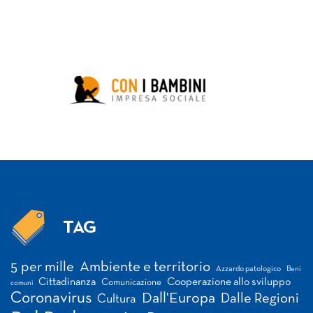
TAG
Tag
5 per mille
Ambiente e territorio
Azzardo patologico
Beni
Cittadinanza
Cooperazione allo sviluppo
Comunicazione
comuni
Coronavirus
Dall'Europa
Dalle Regioni
Cultura