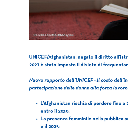
UNICEF/Afghanistan: negato il diritto all’ist
2021 è stato imposto il divieto di frequentar
Nuovo rapporto dell’UNICEF «Il costo dell’ina
partecipazione delle donne alla forza lavoro
L’Afghanistan rischia di perdere fino a
entro il 2030;
La presenza femminile nella pubblica am
e il 2025
;