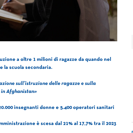
ruzione a oltre 1 milioni di ragazze da quando nel
e la scuola secondaria.
zione sull’istruzione delle ragazze e sulla
 in Afghanistan»
 20.000 insegnanti donne e 5.400 operatori sanitari
ministrazione è scesa dal 21% al 17,7% tra il 2023