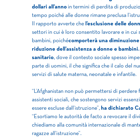
dollari all’anno
in termini di perdita di produz
tempo poiché alle donne rimane preclusa l’istru
Il rapporto avverte che
l’esclusione delle don
settori in cui è loro consentito lavorare e in cu
bambini, poiché
comporterà una diminuzione d
riduzione dell’assistenza a donne e bambini.
sanitario
, dove il contesto sociale spesso impe
parte di uomini, il che significa che il calo del 
servizi di salute materna, neonatale e infantile.
“L’Afghanistan non può permettersi di perdere f
assistenti sociali, che sostengono servizi essenz
essere escluse dall’istruzione”,
ha dichiarato
Ca
“Esortiamo le autorità de facto a revocare il div
chiediamo alla comunità internazionale di mante
ragazze all’istruzione”.