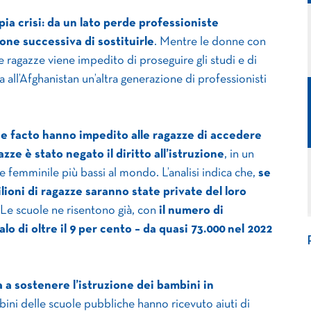
ia crisi: da un lato perde professioniste
ione successiva di sostituirle
. Mentre le donne con
 ragazze viene impedito di proseguire gli studi e di
 all’Afghanistan un’altra generazione di professionisti
de facto hanno impedito alle ragazze di accedere
zze è stato negato il diritto all’istruzione
, in un
e femminile più bassi al mondo. L’analisi indica che,
se
milioni di ragazze saranno state private del loro
Le scuole ne risentono già, con
il numero di
lo di oltre il 9 per cento – da quasi 73.000 nel 2022
 a sostenere l’istruzione dei bambini in
mbini delle scuole pubbliche hanno ricevuto aiuti di