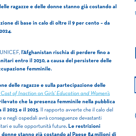
o delle ragazze e delle donne stanno già costando al
ione di base in calo di oltre il 9 per cento – da
 2024.
ll’UNICEF,
l’Afghanistan rischia di perdere fino a
itari entro il 2030, a causa del persistere delle
’occupazione femminile.
zione delle ragazze e sulla partecipazione delle
 Cost of Inaction on Girls’ Education and Women’s
rilevato che la presenza femminile nella pubblica
il 2023 e il 2025
. Il rapporto avverte che il calo del
le e negli ospedali avrà conseguenze devastanti
itari e sulle opportunità future
. Le restrizioni
le donne stanno già costando al Paese 84 milioni di