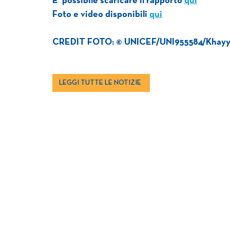
E’ possibile scaricare il rapporto
qui
Foto e video disponibili
qui
CREDIT FOTO: © UNICEF/UNI955584/Khay
LEGGI TUTTE LE NOTIZIE