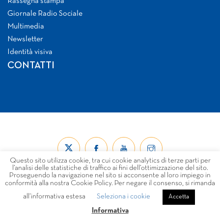
Rassegna stampa
Giornale Radio Sociale
Multimedia
Newsletter
Identità visiva
CONTATTI
Questo sito utilizza cookie, tra cui cookie analytics di terze parti per
l’analisi delle statistiche di traffico ai fini dell’ottimizzazione del sito.
Proseguendo la navigazione nel sito si acconsente al loro impiego in
conformità alla nostra Cookie Policy. Per negare il consenso, si rimanda
all’informativa estesa
Seleziona i cookie
© Forum Nazionale del Terzo Settore ETS 2026
Accetta
LINK
PRIVACY
COOKIE POLICY
DISCLAIMER
Informativa