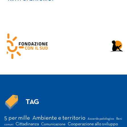
TAG
Tag
5 per mille
Ambiente e territorio
Azzardo patologico
Beni
Cittadinanza
Cooperazione allo sviluppo
Comunicazione
comuni