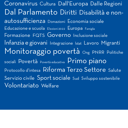
Coronavirus
Dall'Europa
Dalle Regioni
Cultura
Dal Parlamento
Diritti
Disabilità e non-
autosufficienza
Economia sociale
Donazioni
Europa
Educazione e scuola
Elezioni 2022
Famiglia
Governo
Formazione
FQTS
Inclusione sociale
Infanzia e giovani
Migranti
Lavoro
Integrazione
Istat
Monitoraggio povertà
PNRR
Politiche
Ong
Primo piano
Povertà
sociali
Povertà educativa
Riforma Terzo Settore
Salute
Protocollo d'intesa
Sport sociale
Servizio civile
Sviluppo sostenibile
Sud
Volontariato
Welfare