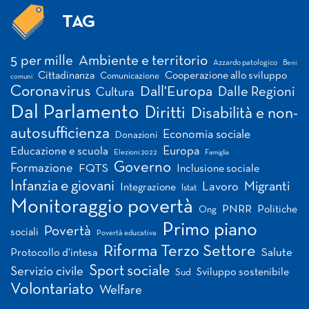
TAG
Tag
5 per mille
Ambiente e territorio
Azzardo patologico
Beni
Cittadinanza
Cooperazione allo sviluppo
Comunicazione
comuni
Coronavirus
Dall'Europa
Dalle Regioni
Cultura
Dal Parlamento
Diritti
Disabilità e non-
autosufficienza
Economia sociale
Donazioni
Europa
Educazione e scuola
Elezioni 2022
Famiglia
Governo
Formazione
FQTS
Inclusione sociale
Infanzia e giovani
Migranti
Lavoro
Integrazione
Istat
Monitoraggio povertà
PNRR
Politiche
Ong
Primo piano
Povertà
sociali
Povertà educativa
Riforma Terzo Settore
Salute
Protocollo d'intesa
Sport sociale
Servizio civile
Sviluppo sostenibile
Sud
Volontariato
Welfare