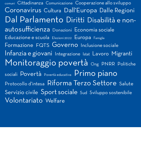
Cittadinanza
Cooperazione allo sviluppo
Comunicazione
comuni
Coronavirus
Dall'Europa
Dalle Regioni
Cultura
Dal Parlamento
Diritti
Disabilità e non-
autosufficienza
Economia sociale
Donazioni
Europa
Educazione e scuola
Elezioni 2022
Famiglia
Governo
Formazione
FQTS
Inclusione sociale
Infanzia e giovani
Migranti
Lavoro
Integrazione
Istat
Monitoraggio povertà
PNRR
Politiche
Ong
Primo piano
Povertà
sociali
Povertà educativa
Riforma Terzo Settore
Salute
Protocollo d'intesa
Sport sociale
Servizio civile
Sviluppo sostenibile
Sud
Volontariato
Welfare