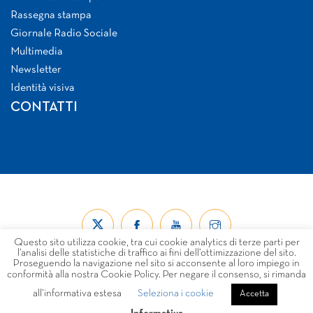
Rassegna stampa
Giornale Radio Sociale
Multimedia
Newsletter
Identità visiva
CONTATTI
Questo sito utilizza cookie, tra cui cookie analytics di terze parti per
l’analisi delle statistiche di traffico ai fini dell’ottimizzazione del sito.
Proseguendo la navigazione nel sito si acconsente al loro impiego in
conformità alla nostra Cookie Policy. Per negare il consenso, si rimanda
all’informativa estesa
Seleziona i cookie
© Forum Nazionale del Terzo Settore ETS 2026
Accetta
LINK
PRIVACY
COOKIE POLICY
DISCLAIMER