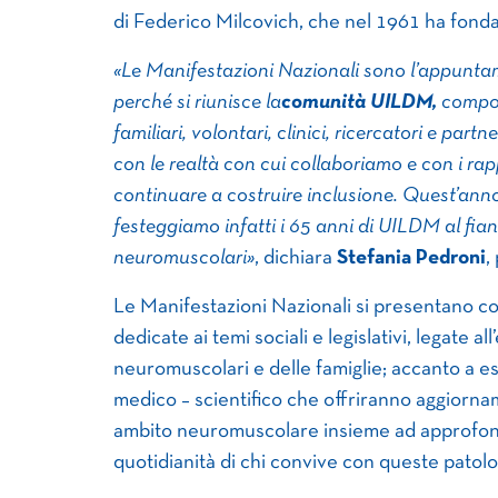
di Federico Milcovich, che nel 1961 ha fonda
«Le Manifestazioni Nazionali sono l’appunta
perché si riunisce la
comunità UILDM,
compos
familiari, volontari, clinici, ricercatori e par
con le realtà con cui collaboriamo e con i rapp
continuare a costruire inclusione. Quest’ann
festeggiamo infatti i 65 anni di UILDM al fian
neuromuscolari»
, dichiara
Stefania Pedroni
,
Le Manifestazioni Nazionali si presentano co
dedicate ai temi sociali e legislativi, legate 
neuromuscolari e delle famiglie; accanto a e
medico – scientifico che offriranno aggiornamen
ambito neuromuscolare insieme ad approfondim
quotidianità di chi convive con queste patolo