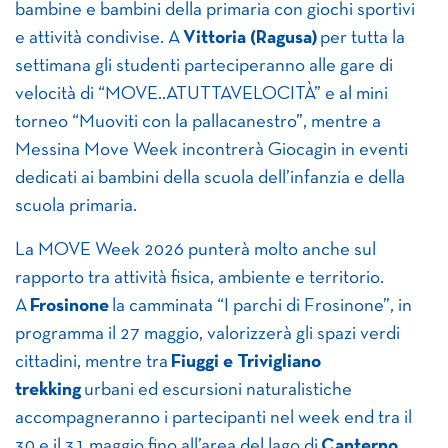
bambine e bambini della primaria con giochi sportivi
e attività condivise. A
Vittoria (Ragusa)
per tutta la
settimana gli studenti parteciperanno alle gare di
velocità di “MOVE..ATUTTAVELOCITÀ” e al mini
torneo “Muoviti con la pallacanestro”, mentre a
Messina Move Week incontrerà Giocagin in eventi
dedicati ai bambini della scuola dell’infanzia e della
scuola primaria.
La MOVE Week 2026 punterà molto anche sul
rapporto tra attività fisica, ambiente e territorio.
A
Frosinone
la camminata “I parchi di Frosinone”, in
programma il 27 maggio, valorizzerà gli spazi verdi
cittadini, mentre tra
Fiuggi e Trivigliano
trekking
urbani ed escursioni naturalistiche
accompagneranno i partecipanti nel week end tra il
30 e il 31 maggio fino all’area del lago di
Canterno
.