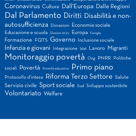
Coronavirus
Dall'Europa
Dalle Regioni
Cultura
Dal Parlamento
Diritti
Disabilità e non-
autosufficienza
Economia sociale
Donazioni
Europa
Educazione e scuola
Elezioni 2022
Famiglia
Governo
Formazione
FQTS
Inclusione sociale
Infanzia e giovani
Migranti
Lavoro
Integrazione
Istat
Monitoraggio povertà
PNRR
Politiche
Ong
Primo piano
Povertà
sociali
Povertà educativa
Riforma Terzo Settore
Salute
Protocollo d'intesa
Sport sociale
Servizio civile
Sviluppo sostenibile
Sud
Volontariato
Welfare