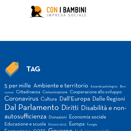
TAG
Tag
5 per mille
Ambiente e territorio
Azzardo patologico
Beni
Cittadinanza
Cooperazione allo sviluppo
Comunicazione
comuni
Coronavirus
Dall'Europa
Dalle Regioni
Cultura
Dal Parlamento
Diritti
Disabilità e non-
autosufficienza
Economia sociale
Donazioni
Europa
Educazione e scuola
Elezioni 2022
Famiglia