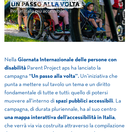
Nella
Giornata Internazionale delle persone con
disabilità
Parent Project aps ha lanciato la
campagna
“Un passo alla volta”
.
Un’iniziativa che
punta a mettere sul tavolo un tema e un diritto
fondamentale di tutte e tutti: quello di potersi
muovere all’interno di
spazi pubblici accessibili
. La
campagna, di durata pluriennale, ha al suo centro
una mappa interattiva dell’accessibilità in Italia
,
che verrà via via costruita attraverso la compilazione