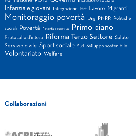
Governo
Formazione
FQTS
Inclusione sociale
Infanzia e giovani
Migranti
Lavoro
Integrazione
Istat
Monitoraggio povertà
PNRR
Politiche
Ong
Primo piano
Povertà
sociali
Povertà educativa
Riforma Terzo Settore
Salute
Protocollo d'intesa
Sport sociale
Servizio civile
Sviluppo sostenibile
Sud
Volontariato
Welfare
Collaborazioni