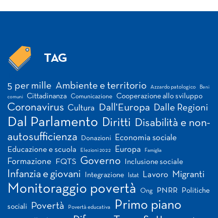
TAG
Tag
5 per mille
Ambiente e territorio
Azzardo patologico
Beni
Cittadinanza
Cooperazione allo sviluppo
Comunicazione
comuni
Coronavirus
Dall'Europa
Dalle Regioni
Cultura
Dal Parlamento
Diritti
Disabilità e non-
autosufficienza
Economia sociale
Donazioni
Europa
Educazione e scuola
Elezioni 2022
Famiglia
Governo
Formazione
FQTS
Inclusione sociale
Infanzia e giovani
Migranti
Lavoro
Integrazione
Istat
Monitoraggio povertà
PNRR
Politiche
Ong
Primo piano
Povertà
sociali
Povertà educativa