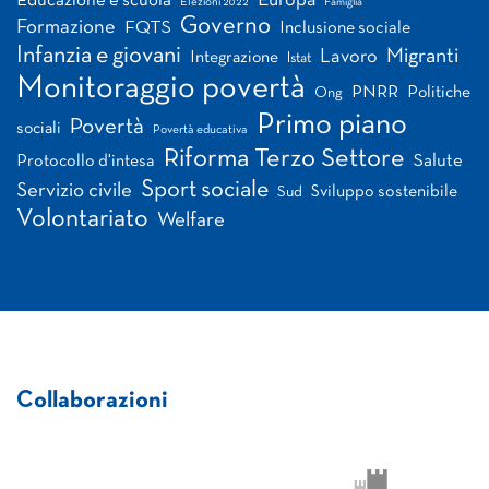
Europa
Educazione e scuola
Elezioni 2022
Famiglia
Governo
Formazione
FQTS
Inclusione sociale
Infanzia e giovani
Migranti
Lavoro
Integrazione
Istat
Monitoraggio povertà
PNRR
Politiche
Ong
Primo piano
Povertà
sociali
Povertà educativa
Riforma Terzo Settore
Salute
Protocollo d'intesa
Sport sociale
Servizio civile
Sviluppo sostenibile
Sud
Volontariato
Welfare
Collaborazioni