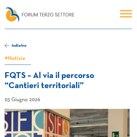
Indietro
#Notizie
FQTS – Al via il percorso
“Cantieri territoriali”
03 Giugno 2026