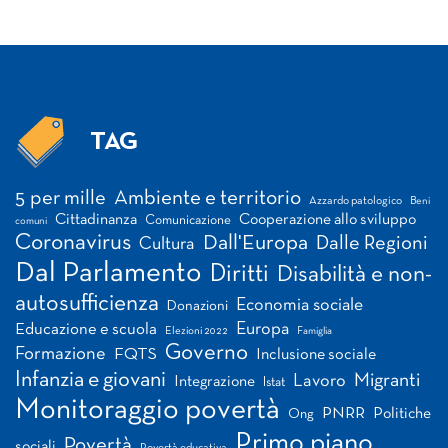
TAG
Tag
5 per mille
Ambiente e territorio
Azzardo patologico
Beni
Cittadinanza
Cooperazione allo sviluppo
Comunicazione
comuni
Coronavirus
Dall'Europa
Dalle Regioni
Cultura
Dal Parlamento
Diritti
Disabilità e non-
autosufficienza
Economia sociale
Donazioni
Europa
Educazione e scuola
Elezioni 2022
Famiglia
Governo
Formazione
FQTS
Inclusione sociale
Infanzia e giovani
Migranti
Lavoro
Integrazione
Istat
Monitoraggio povertà
PNRR
Politiche
Ong
Primo piano
Povertà
sociali
Povertà educativa