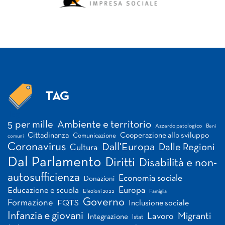
TAG
Tag
5 per mille
Ambiente e territorio
Azzardo patologico
Beni
Cittadinanza
Cooperazione allo sviluppo
Comunicazione
comuni
Coronavirus
Dall'Europa
Dalle Regioni
Cultura
Dal Parlamento
Diritti
Disabilità e non-
autosufficienza
Economia sociale
Donazioni
Europa
Educazione e scuola
Elezioni 2022
Famiglia
Governo
Formazione
FQTS
Inclusione sociale
Infanzia e giovani
Migranti
Lavoro
Integrazione
Istat