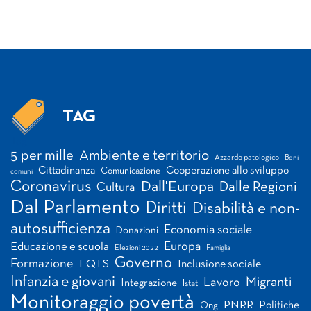
TAG
Tag
5 per mille
Ambiente e territorio
Azzardo patologico
Beni
Cittadinanza
Cooperazione allo sviluppo
Comunicazione
comuni
Coronavirus
Dall'Europa
Dalle Regioni
Cultura
Dal Parlamento
Diritti
Disabilità e non-
autosufficienza
Economia sociale
Donazioni
Europa
Educazione e scuola
Elezioni 2022
Famiglia
Governo
Formazione
FQTS
Inclusione sociale
Infanzia e giovani
Migranti
Lavoro
Integrazione
Istat
Monitoraggio povertà
PNRR
Politiche
Ong