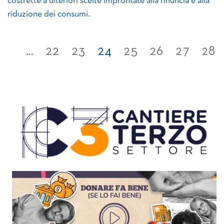
costrette a ulteriori scelte improntate alla rinuncia e alla
riduzione dei consumi.
...
22
23
24
25
26
27
28